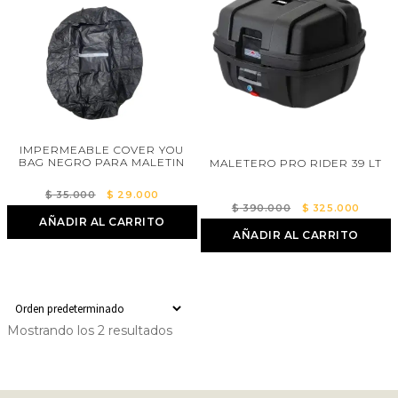
IMPERMEABLE COVER YOU
BAG NEGRO PARA MALETIN
MALETERO PRO RIDER 39 LT
El
El
$
35.000
$
29.000
El
El
$
390.000
$
325.000
precio
precio
AÑADIR AL CARRITO
precio
precio
original
actual
AÑADIR AL CARRITO
original
actual
era:
es:
era:
es:
$ 35.000.
$ 29.000.
$ 390.000.
$ 325.
Mostrando los 2 resultados