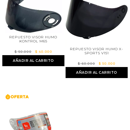
REPUESTO VISOR HUMO
KONTROL M65
REPUESTO VISOR HUMO X-
El
El
$
50.000
$
40.000
SPORTS V151
precio
precio
AÑADIR AL CARRITO
El
El
original
actual
$
60.000
$
50.000
precio
precio
era:
es:
AÑADIR AL CARRITO
original
actual
$ 50.000.
$ 40.000.
era:
es:
$ 60.000.
$ 50.0