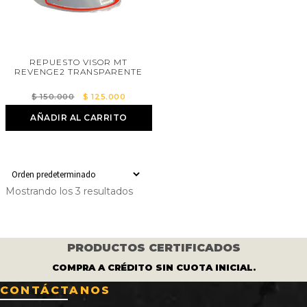
REPUESTO VISOR MT
REVENGE2 TRANSPARENTE
El
El
$
150.000
$
125.000
precio
precio
AÑADIR AL CARRITO
original
actual
era:
es:
$ 150.000.
$ 125.000.
Mostrando los 3 resultados
PRODUCTOS CERTIFICADOS
COMPRA A CRÉDITO SIN CUOTA INICIAL.
CONTÁCTANOS