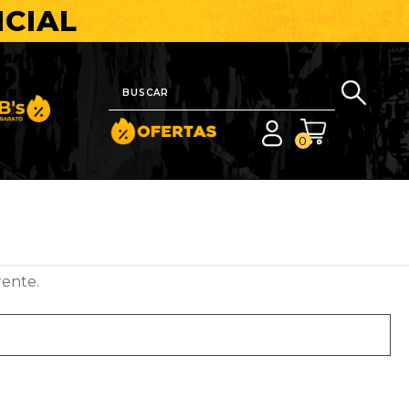
ICIAL
nito y Barato
0
rente.