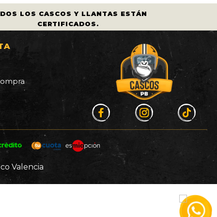
OS LOS CASCOS Y LLANTAS ESTÁN
C
CERTIFICADOS.
TA
a
 compra
co Valencia