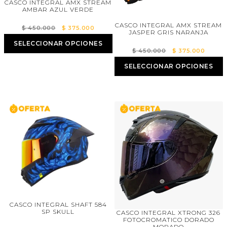
CASCO INTEGRAL AMX STREAM
AMBAR AZUL VERDE
CASCO INTEGRAL AMX STREAM
El
El
$
450.000
$
375.000
JASPER GRIS NARANJA
precio
precio
SELECCIONAR OPCIONES
original
actual
El
El
$
450.000
$
375.000
era:
es:
precio
precio
SELECCIONAR OPCIONES
$ 450.000.
$ 375.000.
original
actual
era:
es:
$ 450.000.
$ 375.
CASCO INTEGRAL SHAFT 584
SP SKULL
CASCO INTEGRAL XTRONG 326
FOTOCROMATICO DORADO
MORADO