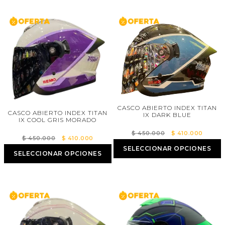
$ 480.000.
$ 437.000.
CASCO ABIERTO INDEX TITAN
CASCO ABIERTO INDEX TITAN
IX DARK BLUE
IX COOL GRIS MORADO
El
El
$
450.000
$
410.000
El
El
$
450.000
$
410.000
precio
precio
precio
precio
SELECCIONAR OPCIONES
SELECCIONAR OPCIONES
original
actual
original
actual
era:
es:
era:
es:
$ 450.000.
$ 410.
$ 450.000.
$ 410.000.