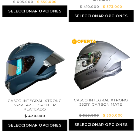
El
El
$
605.000
$
550.000
El
El
$
410.000
$
373.000
precio
precio
SELECCIONAR OPCIONES
precio
precio
original
actual
SELECCIONAR OPCIONES
original
actual
era:
es:
era:
es:
$ 605.000.
$ 550.000.
$ 410.000.
$ 373.
CASCO INTEGRAL XTRONG
CASCO INTEGRAL XTRONG
352R1 CARBON MATE
352R1 AZUL SPOILER
PLATEADO
El
El
$
550.000
$
500.000
$
420.000
precio
precio
SELECCIONAR OPCIONES
SELECCIONAR OPCIONES
original
actual
era:
es: