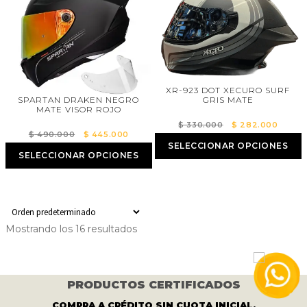
XR-923 DOT XECURO SURF
SPARTAN DRAKEN NEGRO
GRIS MATE
MATE VISOR ROJO
El
El
$
330.000
$
282.000
El
El
$
490.000
$
445.000
precio
precio
SELECCIONAR OPCIONES
precio
precio
original
actual
SELECCIONAR OPCIONES
original
actual
era:
es:
era:
es:
$ 330.000.
$ 282
$ 490.000.
$ 445.000.
Mostrando los 16 resultados
PRODUCTOS CERTIFICADOS
COMPRA A CRÉDITO SIN CUOTA INICIAL.