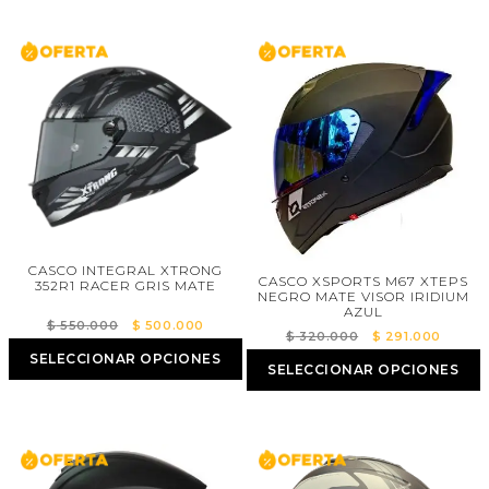
$ 550.000.
$ 500
CASCO INTEGRAL XTRONG
CASCO XSPORTS M67 XTEPS
352R1 RACER GRIS MATE
NEGRO MATE VISOR IRIDIUM
AZUL
El
El
$
550.000
$
500.000
El
El
$
320.000
$
291.000
precio
precio
precio
precio
SELECCIONAR OPCIONES
SELECCIONAR OPCIONES
original
actual
original
actual
era:
es:
era:
es:
$ 550.000.
$ 500.000.
$ 320.000.
$ 291.