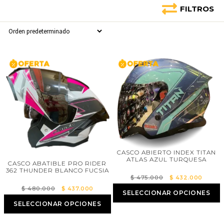
FILTROS
CASCO ABIERTO INDEX TITAN
ATLAS AZUL TURQUESA
CASCO ABATIBLE PRO RIDER
362 THUNDER BLANCO FUCSIA
El
El
$
475.000
$
432.000
precio
precio
El
El
$
480.000
$
437.000
SELECCIONAR OPCIONES
original
actual
precio
precio
SELECCIONAR OPCIONES
era:
es:
original
actual
$ 475.000.
$ 432
era:
es: