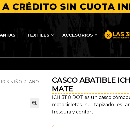
A CRÉDITO SIN CUOTA IN
LANTAS
TEXTILES
ACCESORIOS
Bueno, Bo
CASCO ABATIBLE ICH
110 S NIÑO PLANO
MATE
ICH 3110 DOT es un casco cómodo 
motocicletas, su tapizado es 
🔍
frescura y confort.