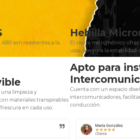
S
Hebilla Micr
o
ABS
son resistentes a la
El cierre micrométrico ofrec
usar, asegura la estabilidad
Apto para ins
Intercomuni
ible
Cuenta con un espacio diseña
 una limpieza y
intercomunicadores, facilita
con materiales transpirables
conducción.
frescura en cada uso.
María González
★
★
★
★
★
Cliente