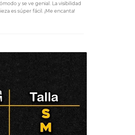
odo y se ve genial. La visibilidad
ieza es súper fácil. ¡Me encanta!