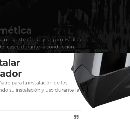
omética
e un ajuste rápido y seguro. Fácil de
 del casco durante la conducción.
talar
cador
do para la instalación de los
ndo su instalación y uso durante la