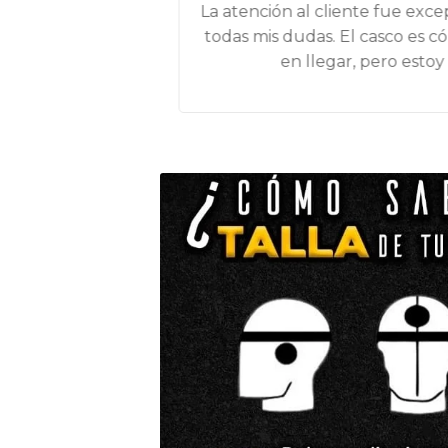
eguro usándolo.
La atención al cliente fue exce
star. ¡Muy
todas mis dudas. El casco es có
en llegar, pero estoy