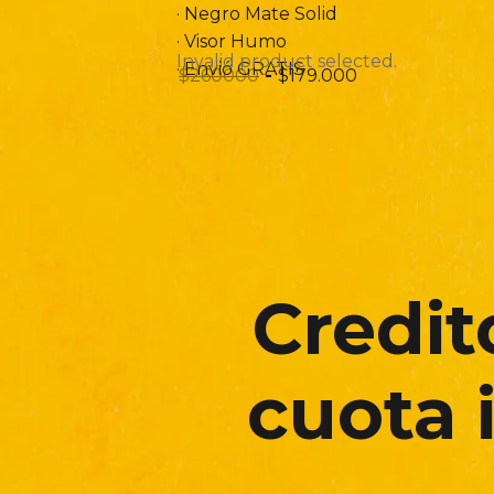
· Negro Mate Solid
· Visor Humo
Invalid product selected.
· Envió GRATIS
$
260000
-
$
179.000
Credit
cuota i