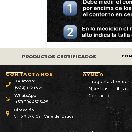
S LOS CASCOS Y LLANTAS ESTÁN
COM
PRODUCTOS CERTIFICADOS
CERTIFICADOS.
CONTÁCTANOS
AYUDA
Teléfono:
Preguntas frecuen
(60 2) 375 3664
Nuestras políticas
Contacto
WhatsApp:
(+57) 304 457 5425
Dirección
Cl. 15 #15-16 Cali, Valle del Cauca