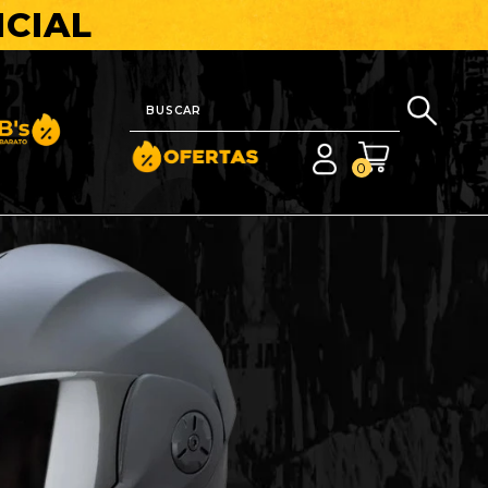
ICIAL
nito y Barato
0