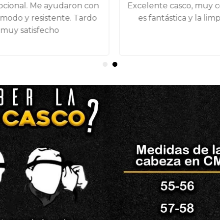
pcional. Me ayudaron con
Excelente casco, muy cóm
modo y resistente. Tardo
es fantástica y la limp
 muy satisfecho