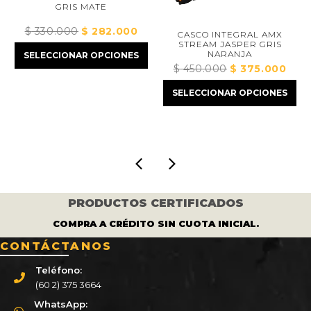
GRIS MATE
$
330.000
El
$
282.000
El
CASCO INTEGRAL AMX
STREAM JASPER GRIS
precio
precio
NARANJA
SELECCIONAR OPCIONES
original
actual
$
450.000
El
$
375.000
El
cio
era:
es:
precio
precio
al
$ 330.000.
$ 282.000.
SELECCIONAR OPCIONES
original
actual
era:
es:
73.000.
$ 450.000.
$ 375.
PRODUCTOS CERTIFICADOS
COMPRA A CRÉDITO SIN CUOTA INICIAL.
CONTÁCTANOS
Teléfono:
(60 2) 375 3664
WhatsApp: