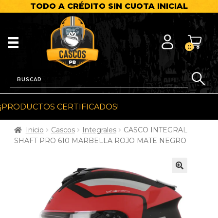
TODO A CRÉDITO SIN CUOTA INICIAL
0
¡PRODUCTOS CERTIFICADOS!
Inicio
Cascos
Integrales
CASCO INTEGRAL
SHAFT PRO 610 MARBELLA ROJO MATE NEGRO
🔍