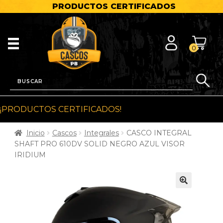
PRODUCTOS CERTIFICADOS
0
¡PRODUCTOS CERTIFICADOS!
Inicio
Cascos
Integrales
CASCO INTEGRAL
SHAFT PRO 610DV SOLID NEGRO AZUL VISOR
IRIDIUM
🔍