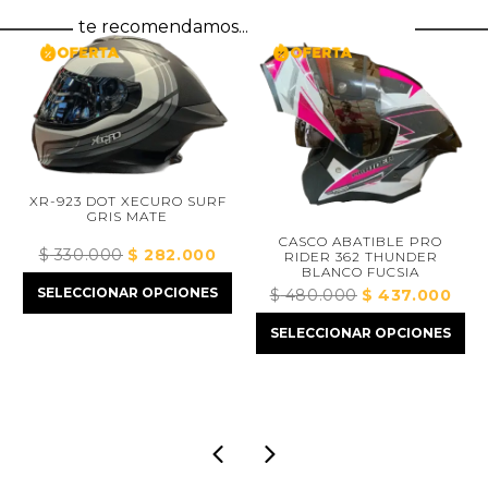
te recomendamos...
XR-923 DOT XECURO SURF
GRIS MATE
CASCO ABATIBLE PRO
$
330.000
El
$
282.000
El
RIDER 362 THUNDER
BLANCO FUCSIA
precio
precio
SELECCIONAR OPCIONES
$
480.000
El
$
437.000
El
original
actual
ecio
precio
prec
era:
es:
tual
SELECCIONAR OPCIONES
original
actua
$ 330.000.
$ 282.000.
:
era:
es:
550.000.
$ 480.000.
$ 43