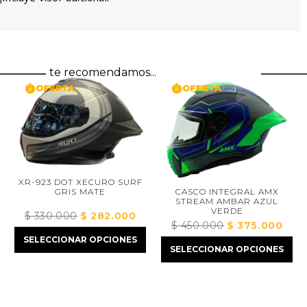
te recomendamos...
XR-923 DOT XECURO SURF
CASCO INTEGRAL AMX
GRIS MATE
STREAM AMBAR AZUL
VERDE
$
330.000
El
$
282.000
El
$
450.000
El
$
375.000
El
precio
precio
precio
precio
SELECCIONAR OPCIONES
io
original
actual
SELECCIONAR OPCIONES
original
actual
al
era:
es:
era:
es:
$ 330.000.
$ 282.000.
$ 450.000.
$ 375.0
2.000.