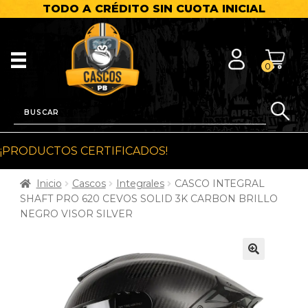
TODO A CRÉDITO SIN CUOTA INICIAL
0
¡PRODUCTOS CERTIFICADOS!
Inicio
Cascos
Integrales
CASCO INTEGRAL
SHAFT PRO 620 CEVOS SOLID 3K CARBON BRILLO
NEGRO VISOR SILVER
🔍