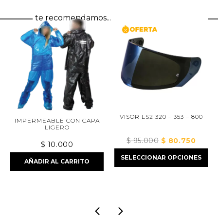
te recomendamos...
VISOR LS2 320 – 353 – 800
IMPERMEABLE CON CAPA
LIGERO
$
95.000
El
$
80.750
El
$
10.000
cio
precio
precio
SELECCIONAR OPCIONES
ual
AÑADIR AL CARRITO
original
actual
era:
es:
50.000.
$ 95.000.
$ 80.75