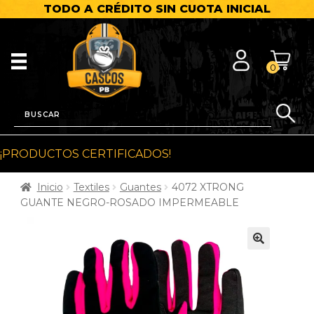
TODO A CRÉDITO SIN CUOTA INICIAL
0
¡PRODUCTOS CERTIFICADOS!
Inicio
Textiles
Guantes
4072 XTRONG
GUANTE NEGRO-ROSADO IMPERMEABLE
🔍