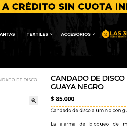
A CRÉDITO SIN CUOTA IN
LANTAS
TEXTILES
ACCESORIOS
Bueno, Bo
CANDADO DE DISCO 
NDADO DE DISCO
GUAYA NEGRO
$
85.000
🔍
Candado de disco aluminio con g
La alarma de bloqueo de mot