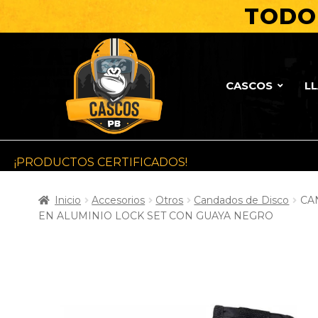
TODO 
CASCOS
L
¡PRODUCTOS CERTIFICADOS!
Inicio
Accesorios
Otros
Candados de Disco
CA
EN ALUMINIO LOCK SET CON GUAYA NEGRO