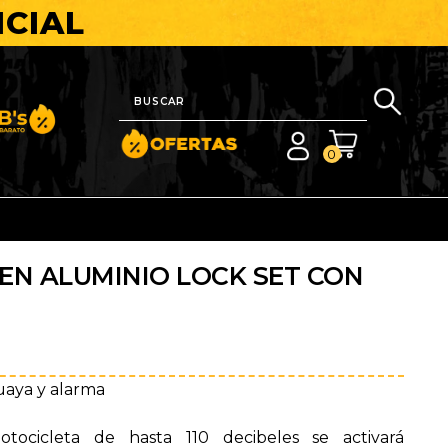
ICIAL
nito y Barato
0
EN ALUMINIO LOCK SET CON
uaya y alarma
ocicleta de hasta 110 decibeles se activará