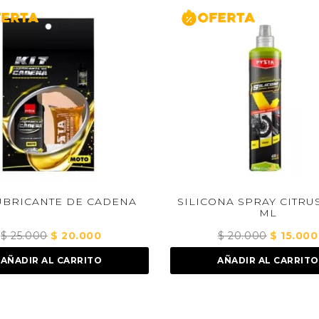
CADENA
SILICONA SPRAY CITRUS X 200
ML
0
El
$
20.000
El
$
15.000
El
precio
precio
precio
O
AÑADIR AL CARRITO
actual
original
actual
es:
era:
es:
$ 20.000.
$ 20.000.
$ 15.000.