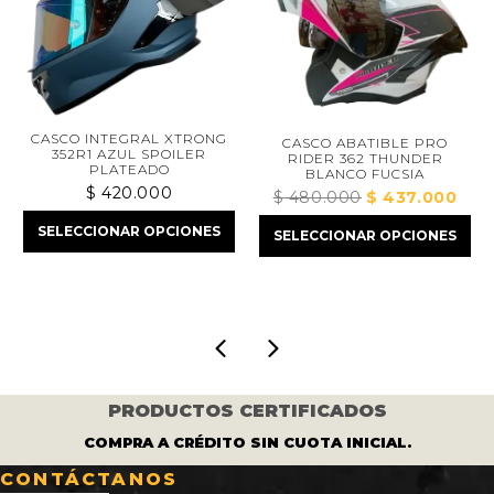
CASCO INTEGRAL XTRONG
CASCO ABATIBLE PRO
352R1 AZUL SPOILER
RIDER 362 THUNDER
PLATEADO
BLANCO FUCSIA
ecio
$
420.000
$
480.000
El
$
437.000
El
tual
precio
preci
SELECCIONAR OPCIONES
SELECCIONAR OPCIONES
:
original
actua
410.000.
era:
es:
$ 480.000.
$ 43
PRODUCTOS CERTIFICADOS
COMPRA A CRÉDITO SIN CUOTA INICIAL.
CONTÁCTANOS