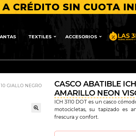
A CRÉDITO SIN CUOTA IN
LANTAS
TEXTILES
ACCESORIOS
Bueno, Bo
CASCO ABATIBLE ICH
110 GIALLO NEGRO
AMARILLO NEON VI
ICH 3110 DOT es un casco cómodo 
motocicletas, su tapizado es 
🔍
frescura y confort.