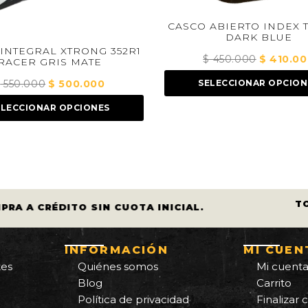
CASCO ABIERTO INDEX TITAN IX
DARK BLUE
 352R1
CAS
$
450.000
El
$
410.000
El
E
FO
precio
precio
0
El
SELECCIONAR OPCIONES
original
actual
precio
era:
es:
ES
actual
$ 450.000.
$ 410.000.
es:
$ 500.000.
T
PRA A CRÉDITO SIN CUOTA INICIAL.
INFORMACIÓN
MI CUEN
tes
Quiénes somos
Mi cuent
Blog
Carrito
Política de privacidad
Finalizar