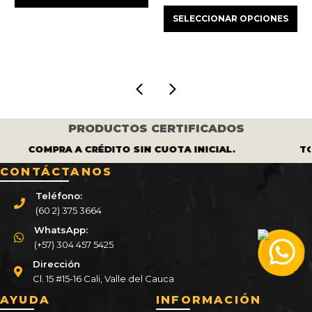
original
actual
ecio
precio
preci
era:
es:
SELECCIONAR OPCIONES
tual
original
actua
$ 450.000.
$ 410.000.
:
era:
es:
 437.000.
$ 410.000.
$ 373
PRODUCTOS CERTIFICADOS
COMPRA A CRÉDITO SIN CUOTA INICIAL.
TO
CONTÁCTANOS
Teléfono:
(60 2) 375 3664
WhatsApp:
(+57) 304 457 5425
Dirección
Cl. 15 #15-16 Cali, Valle del Cauca
AYUDA
INFORMACIÓN