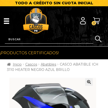
TODO A CRÉDITO SIN CUOTA INICIAL
0
¡PRODUCTOS CERTIFICADOS!
Inicio
Cascos
Abatibles
CASCO ABATIBLE ICH
3110 HEATER NEGRO AZUL BRILLO
🔍