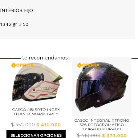
INTERIOR FIJO
1342 gr ± 50
te recomendamos...
CASCO ABIERTO INDEX
TITAN IX WARM GREY
CASCO INTEGRAL XTRONG
$
450.000
El
$
410.000
El
326 FOTOCROMATICO
DORADO MORADO
precio
precio
$
410.000
El
$
373.000
El
SELECCIONAR OPCIONES