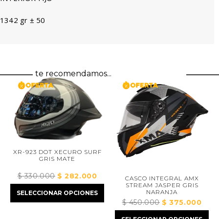
1342 gr ± 50
te recomendamos...
XR-923 DOT XECURO SURF
GRIS MATE
$
330.000
El
$
282.000
El
CASCO INTEGRAL AMX
STREAM JASPER GRIS
precio
precio
NARANJA
SELECCIONAR OPCIONES
cio
original
actual
$
450.000
El
$
375.000
El
ual
era:
es:
precio
precio
$ 330.000.
$ 282.000.