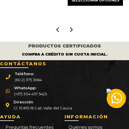
SELECCIONAR OPCIONES
original
actual
32.000.
era:
es:
$ 450.000.
$ 375
PRODUCTOS CERTIFICADOS
COMPRA A CRÉDITO SIN CUOTA INICIAL.
CONTÁCTANOS
Teléfono:
(60 2) 375 3664
WhatsApp:
(+57) 304 457 5425
Dirección
Cl. 15 #15-16 Cali, Valle del Cauca
AYUDA
INFORMACIÓN
Preguntas frecuentes
Quiénes somos