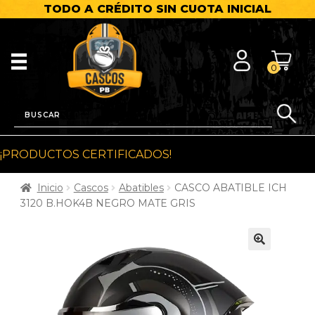
TODO A CRÉDITO SIN CUOTA INICIAL
0
¡PRODUCTOS CERTIFICADOS!
Inicio
Cascos
Abatibles
CASCO ABATIBLE ICH
3120 B.HOK4B NEGRO MATE GRIS
🔍