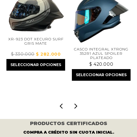
XR-923 DOT XECURO SURF
C
GRIS MATE
T
CASCO INTEGRAL XTRONG
352R1 AZUL SPOILER
$
330.000
El
$
282.000
El
$
PLATEADO
precio
precio
$
420.000
SELECCIONAR OPCIONES
original
actual
SE
era:
es:
SELECCIONAR OPCIONES
$ 330.000.
$ 282.000.
000.
PRODUCTOS CERTIFICADOS
COMPRA A CRÉDITO SIN CUOTA INICIAL.