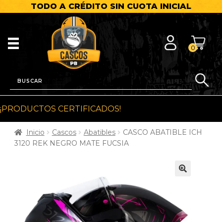
TODO A CRÉDITO SIN CUOTA INICIAL
0
¡PRODUCTOS CERTIFICADOS!
Inicio
Cascos
Abatibles
CASCO ABATIBLE ICH
3120 REK NEGRO MATE FUCSIA
🔍