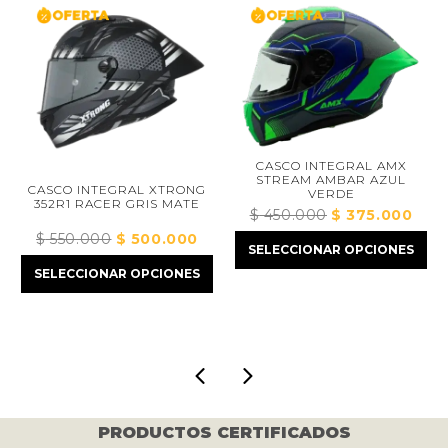
CASCO INTEGRAL AMX
STREAM AMBAR AZUL
CASCO INTEGRAL XTRONG
VERDE
352R1 RACER GRIS MATE
$
450.000
El
$
375.000
El
precio
precio
$
550.000
El
$
500.000
El
cio
SELECCIONAR OPCIONES
original
actual
precio
precio
al
SELECCIONAR OPCIONES
era:
es:
original
actual
$ 450.000.
$ 375.
era:
es:
10.000.
$ 550.000.
$ 500.000.
PRODUCTOS CERTIFICADOS