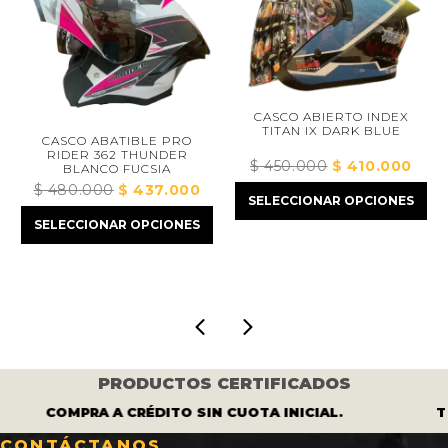
CASCO ABIERTO INDEX
TITAN IX DARK BLUE
CASCO ABATIBLE PRO
RIDER 362 THUNDER
$
450.000
El
$
410.000
El
BLANCO FUCSIA
precio
preci
$
480.000
El
$
437.000
El
SELECCIONAR OPCIONES
original
actua
precio
precio
SELECCIONAR OPCIONES
era:
es:
original
actual
$ 450.000.
$ 410
era:
es:
$ 480.000.
$ 437.000.
PRODUCTOS CERTIFICADOS
COMPRA A CRÉDITO SIN CUOTA INICIAL.
T
CONTÁCTANOS