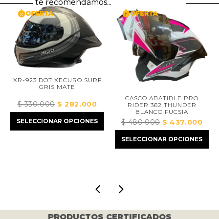
te recomendamos...
XR-923 DOT XECURO SURF
GRIS MATE
CASCO ABATIBLE PRO
$
330.000
El
$
282.000
El
RIDER 362 THUNDER
BLANCO FUCSIA
precio
precio
SELECCIONAR OPCIONES
$
480.000
El
$
437.000
El
ecio
original
actual
precio
prec
tual
era:
es:
SELECCIONAR OPCIONES
original
actua
:
$ 330.000.
$ 282.000.
era:
es:
410.000.
$ 480.000.
$ 43
PRODUCTOS CERTIFICADOS