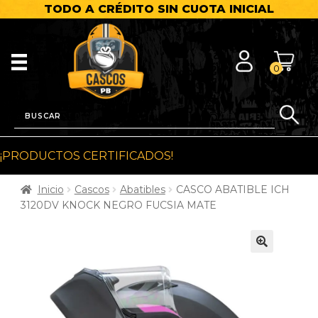
TODO A CRÉDITO SIN CUOTA INICIAL
0
¡PRODUCTOS CERTIFICADOS!
Inicio
Cascos
Abatibles
CASCO ABATIBLE ICH
3120DV KNOCK NEGRO FUCSIA MATE
🔍