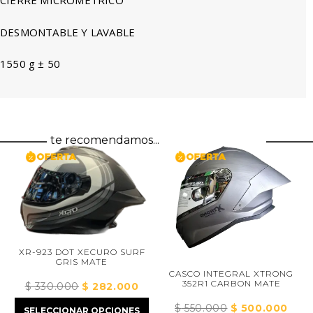
CIERRE MICROMÉTRICO
DESMONTABLE Y LAVABLE
1550 g ± 50
te recomendamos...
XR-923 DOT XECURO SURF
C
GRIS MATE
CASCO INTEGRAL XTRONG
352R1 CARBON MATE
$
330.000
El
$
282.000
El
$
precio
precio
$
550.000
El
$
500.000
El
SELECCIONAR OPCIONES