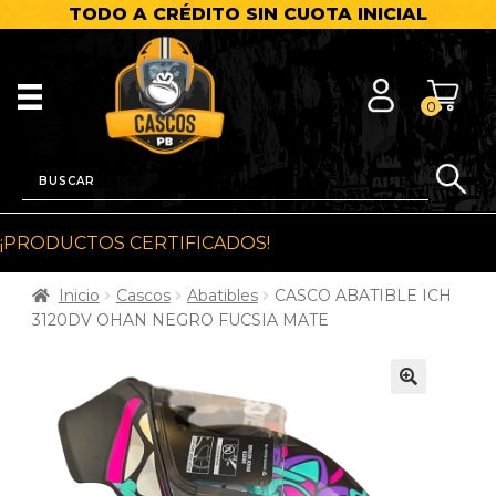
TODO A CRÉDITO SIN CUOTA INICIAL
0
¡PRODUCTOS CERTIFICADOS!
Inicio
Cascos
Abatibles
CASCO ABATIBLE ICH
3120DV OHAN NEGRO FUCSIA MATE
🔍