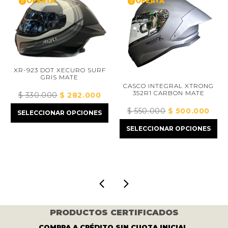
XR-923 DOT XECURO SURF
GRIS MATE
CASCO INTEGRAL XTRONG
352R1 CARBON MATE
$
330.000
El
$
282.000
El
precio
precio
$
550.000
El
$
500.000
El
SELECCIONAR OPCIONES
original
actual
precio
preci
ecio
era:
es:
SELECCIONAR OPCIONES
original
actua
tual
$ 330.000.
$ 282.000.
era:
es:
:
$ 550.000.
$ 500
437.000.
PRODUCTOS CERTIFICADOS
COMPRA A CRÉDITO SIN CUOTA INICIAL.