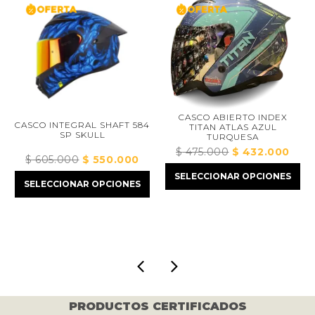
CASCO ABIERTO INDEX
CASCO INTEGRAL SHAFT 584
TITAN ATLAS AZUL
SP SKULL
TURQUESA
$
475.000
El
$
432.000
El
$
605.000
El
$
550.000
El
precio
preci
precio
precio
SELECCIONAR OPCIONES
original
actua
SELECCIONAR OPCIONES
ecio
original
actual
era:
es:
tual
era:
es:
$ 475.000.
$ 432
:
$ 605.000.
$ 550.000.
150.000.
PRODUCTOS CERTIFICADOS