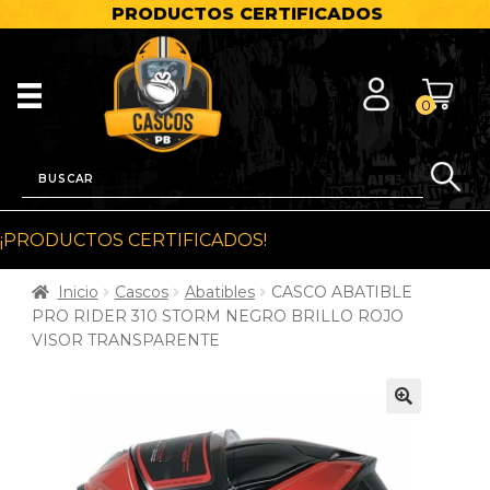
PRODUCTOS CERTIFICADOS
0
¡PRODUCTOS CERTIFICADOS!
Inicio
Cascos
Abatibles
CASCO ABATIBLE
PRO RIDER 310 STORM NEGRO BRILLO ROJO
VISOR TRANSPARENTE
🔍