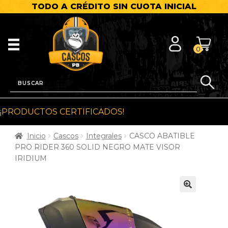
TODO A CRÉDITO SIN CUOTA INICIAL
0
¡PRODUCTOS CERTIFICADOS!
Inicio
Cascos
Integrales
CASCO ABATIBLE
PRO RIDER 360 SOLID NEGRO MATE VISOR
IRIDIUM
🔍