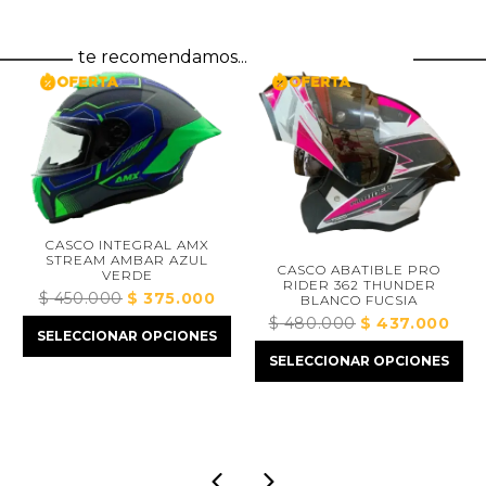
te recomendamos...
CASCO INTEGRAL AMX
STREAM AMBAR AZUL
CASCO ABATIBLE PRO
VERDE
RIDER 362 THUNDER
$
450.000
El
$
375.000
El
BLANCO FUCSIA
precio
precio
$
480.000
El
$
437.000
El
cio
SELECCIONAR OPCIONES
original
actual
precio
preci
ual
SELECCIONAR OPCIONES
era:
es:
original
actual
$ 450.000.
$ 375.000.
era:
es:
32.000.
$ 480.000.
$ 437