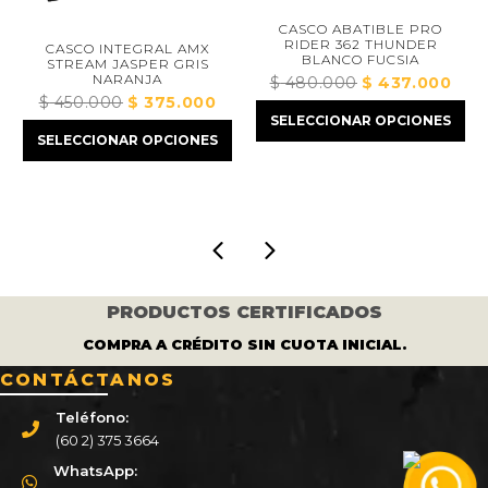
CASCO ABATIBLE PRO
RIDER 362 THUNDER
CASCO INTEGRAL AMX
BLANCO FUCSIA
STREAM JASPER GRIS
NARANJA
$
480.000
El
$
437.000
El
$
450.000
El
$
375.000
El
precio
preci
ecio
SELECCIONAR OPCIONES
precio
precio
original
actua
tual
SELECCIONAR OPCIONES
original
actual
era:
es:
:
era:
es:
$ 480.000.
$ 43
373.000.
$ 450.000.
$ 375.000.
PRODUCTOS CERTIFICADOS
COMPRA A CRÉDITO SIN CUOTA INICIAL.
CONTÁCTANOS
Teléfono:
(60 2) 375 3664
WhatsApp: