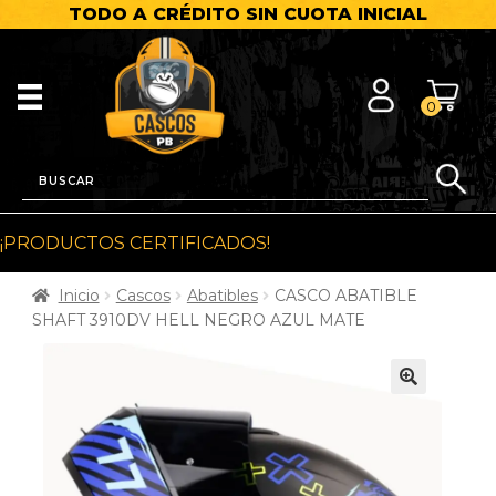
TODO A CRÉDITO SIN CUOTA INICIAL
0
¡PRODUCTOS CERTIFICADOS!
Inicio
Cascos
Abatibles
CASCO ABATIBLE
SHAFT 3910DV HELL NEGRO AZUL MATE
🔍