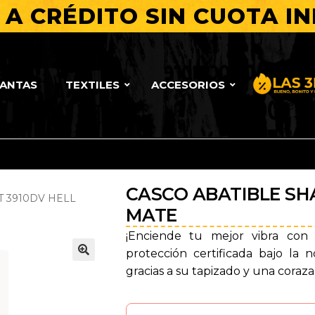
A CRÉDITO SIN CUOTA IN
LANTAS
TEXTILES
ACCESORIOS
Bueno, Bo
CASCO ABATIBLE SH
T 3910DV HELL
MATE
¡Enciende tu mejor vibra con
protección certificada bajo l
🔍
gracias a su tapizado y una coraza 