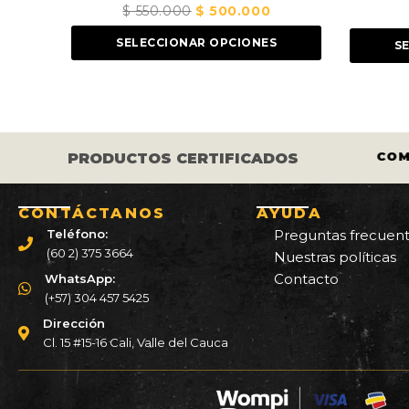
$
550.000
El
$
500.000
El
$
420.000
precio
precio
SELECCIONAR OPCIONES
SELECCIONAR OPCIO
original
actual
era:
es:
$ 550.000.
$ 500.000.
S LOS CASCOS Y LLANTAS ESTÁN
COM
PRODUCTOS CERTIFICADOS
CERTIFICADOS.
CONTÁCTANOS
AYUDA
Teléfono:
Preguntas frecuen
(60 2) 375 3664
Nuestras políticas
Contacto
WhatsApp:
(+57) 304 457 5425
Dirección
Cl. 15 #15-16 Cali, Valle del Cauca