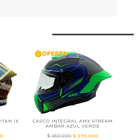
CO INTEGRAL AMX STREAM
AMBAR AZUL VERDE
CASCO INTEGRAL XTR
CARBON MA
$
450.000
El
$
375.000
El