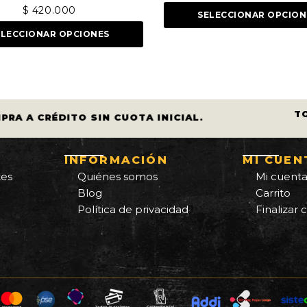
precio
precio
SELECCIONAR OPCIONES
original
actual
NES
era:
es:
$ 450.000.
$ 410.000.
T
PRA A CRÉDITO SIN CUOTA INICIAL.
INFORMACIÓN
MI CUEN
tes
Quiénes somos
Mi cuent
Blog
Carrito
Política de privacidad
Finalizar