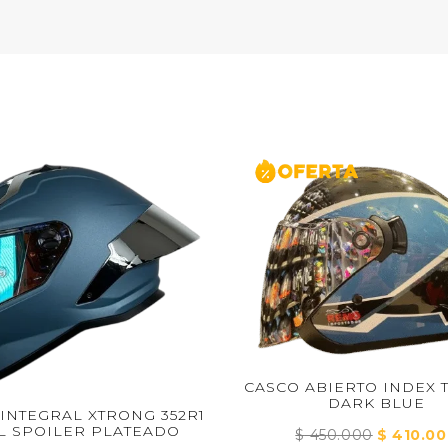
CASCO ABIERTO INDEX TITAN IX
CAS
DARK BLUE
NG 352R1
TEADO
$
450.000
El
$
410.000
El