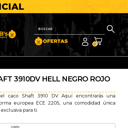
ICIAL
nito y Barato
0
AFT 3910DV HELL NEGRO ROJO
 el caco Shaft 3910 DV Aquí encontrarás una
a norma europea ECE 2205, una comodidad única
exclusiva para ti.