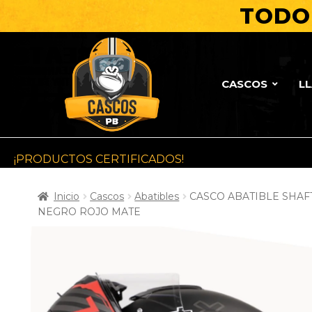
TODO 
CASCOS
L
¡PRODUCTOS CERTIFICADOS!
Inicio
Cascos
Abatibles
CASCO ABATIBLE SHAF
NEGRO ROJO MATE