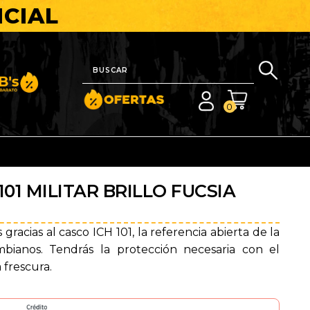
ICIAL
nito y Barato
0
01 MILITAR BRILLO FUCSIA
gracias al casco ICH 101, la referencia abierta de la
bianos. Tendrás la protección necesaria con el
 frescura.