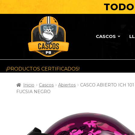
TODO 
CASCOS
L
¡PRODUCTOS CERTIFICADOS!
Inicio
Cascos
Abiertos
CASCO ABIERTO ICH 101
FUCSIA NEGRO