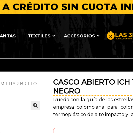
A CRÉDITO SIN CUOTA IN
LANTAS
TEXTILES
ACCESORIOS
Bueno, Bo
CASCO ABIERTO ICH 1
 MILITAR BRILLO
NEGRO
Rueda con la guía de las estrellas 
empresa colombiana para colom
🔍
termoplástico de alto impacto y la