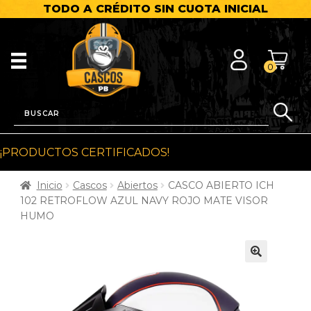
TODO A CRÉDITO SIN CUOTA INICIAL
0
¡PRODUCTOS CERTIFICADOS!
Inicio
Cascos
Abiertos
CASCO ABIERTO ICH
102 RETROFLOW AZUL NAVY ROJO MATE VISOR
HUMO
🔍