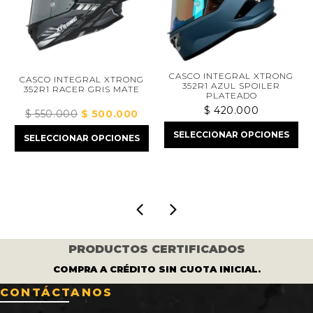
CASCO INTEGRAL XTRONG
CASCO INTEGRAL XTRONG
352R1 AZUL SPOILER
352R1 RACER GRIS MATE
PLATEADO
$
420.000
$
$
550.000
El
$
500.000
El
precio
precio
SELECCIONAR OPCIONES
S
SELECCIONAR OPCIONES
original
actual
era:
es:
.000.
$ 550.000.
$ 500.000.
PRODUCTOS CERTIFICADOS
COMPRA A CRÉDITO SIN CUOTA INICIAL.
CONTÁCTANOS