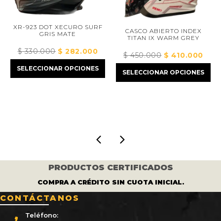
XR-923 DOT XECURO SURF
CASCO ABIERTO INDEX
GRIS MATE
TITAN IX WARM GREY
$
330.000
El
$
282.000
El
$
450.000
El
$
410.000
El
precio
precio
precio
precio
SELECCIONAR OPCIONES
original
actual
SELECCIONAR OPCIONES
original
actual
o
era:
es:
era:
es:
l
$ 330.000.
$ 282.000.
$ 450.000.
$ 410.0
.000.
PRODUCTOS CERTIFICADOS
COMPRA A CRÉDITO SIN CUOTA INICIAL.
CONTÁCTANOS
Teléfono: