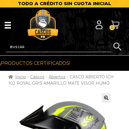
TODO A CRÉDITO SIN CUOTA INICIAL
0
¡PRODUCTOS CERTIFICADOS!
Inicio
Cascos
Abiertos
CASCO ABIERTO ICH
102 ROYAL GRIS AMARILLO MATE VISOR HUMO
🔍