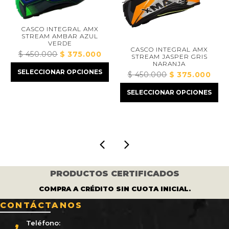
CASCO INTEGRAL AMX
STREAM AMBAR AZUL
VERDE
CASCO INTEGRAL AMX
$
450.000
El
$
375.000
El
STREAM JASPER GRIS
NARANJA
precio
precio
SELECCIONAR OPCIONES
$
450.000
El
$
375.000
El
original
actual
io
precio
precio
era:
es:
al
SELECCIONAR OPCIONES
original
actual
$ 450.000.
$ 375.000.
era:
es:
8.000.
$ 450.000.
$ 375.0
PRODUCTOS CERTIFICADOS
COMPRA A CRÉDITO SIN CUOTA INICIAL.
CONTÁCTANOS
Teléfono: