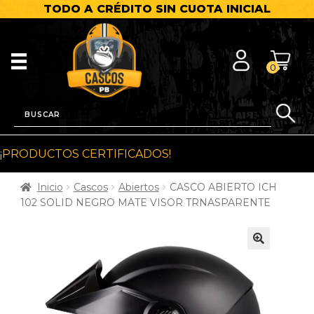
TODO A CRÉDITO SIN CUOTA INICIAL
0
¡PRODUCTOS CERTIFICADOS!
Inicio
Cascos
Abiertos
CASCO ABIERTO ICH
102 SOLID NEGRO MATE VISOR TRNASPARENTE
🔍