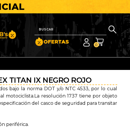
ICIAL
nito y Barato
0
EX TITAN IX NEGRO ROJO
ados bajo la norma DOT y/o NTC 4533, por lo cual
l motociclista.
La resolución 1737 tiene por objeto
especificación del casco de seguridad para transitar
ón periférica.