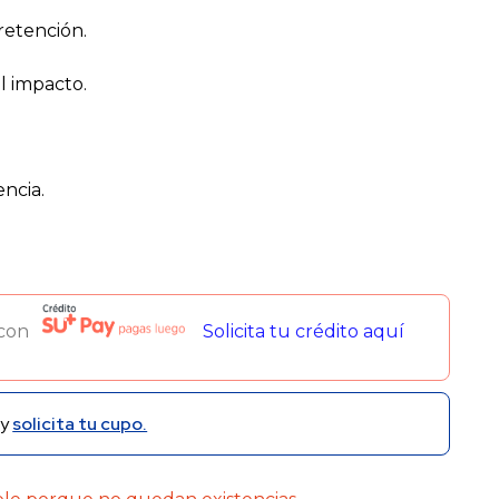
retención.
l impacto.
encia.
.
 con
Solicita tu crédito aquí
y
solicita tu cupo.