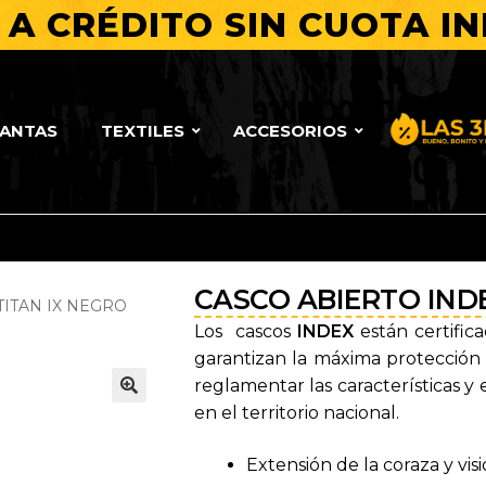
A CRÉDITO SIN CUOTA IN
LANTAS
TEXTILES
ACCESORIOS
Bueno, Bo
CASCO ABIERTO IND
TITAN IX NEGRO
Los cascos
INDEX
están certific
garantizan la máxima protección a
reglamentar las características y 
en el territorio nacional.
🔍
Extensión de la coraza y visi