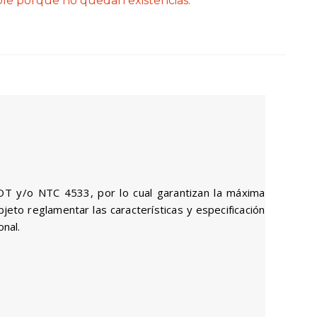
ble porque no quedan existencias.
OT y/o NTC 4533, por lo cual garantizan la máxima
jeto reglamentar las características y especificación
onal.