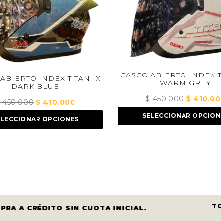
CASCO ABIERTO INDEX TITAN IX
CASCO INTEGRA
WARM GREY
AMBAR AZU
$
450.000
El
$
410.000
El
$
450.000
E
$
precio
precio
p
SELECCIONAR OPCIONES
SELECCIONAR
original
actual
o
era:
es:
er
$ 450.000.
$ 410.000.
$
T
PRA A CRÉDITO SIN CUOTA INICIAL.