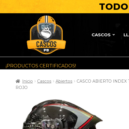
TODO 
CASCOS
L
¡PRODUCTOS CERTIFICADOS!
Inicio
Cascos
Abiertos
CASCO ABIERTO INDEX 
ROJO