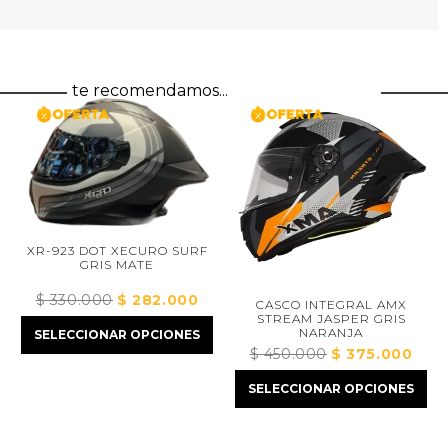
te recomendamos...
XR-923 DOT XECURO SURF
GRIS MATE
C
$
330.000
El
$
282.000
El
CASCO INTEGRAL AMX
STREAM JASPER GRIS
precio
precio
NARANJA
SELECCIONAR OPCIONES
original
actual
$
450.000
El
$
375.000
El
era:
es:
precio
precio
$ 330.000.
$ 282.000.
SELECCIONAR OPCIONES
original
actual
era:
es:
$ 450.000.
$ 375.0