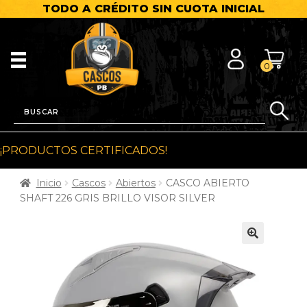
TODO A CRÉDITO SIN CUOTA INICIAL
0
¡PRODUCTOS CERTIFICADOS!
Inicio
Cascos
Abiertos
CASCO ABIERTO
SHAFT 226 GRIS BRILLO VISOR SILVER
🔍