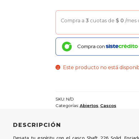
Compra a
3
cuotas de
$
0
/mes
Compra con
Este producto no está disponi
SKU:
N/D
Categorías:
Abiertos
,
Cascos
DESCRIPCIÓN
Desata tu espíritu con el casco Shaft 226 Solid. Forjad