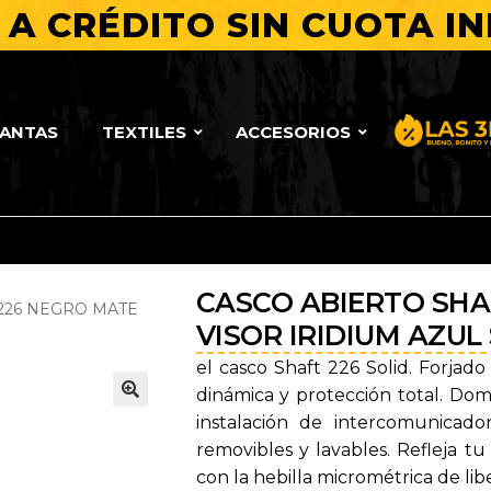
A CRÉDITO SIN CUOTA IN
LANTAS
TEXTILES
ACCESORIOS
Bueno, Bo
CASCO ABIERTO SHA
226 NEGRO MATE
VISOR IRIDIUM AZUL
el casco Shaft 226 Solid. Forjado
dinámica y protección total. Domi
🔍
instalación de intercomunicad
removibles y lavables. Refleja tu
con la hebilla micrométrica de lib