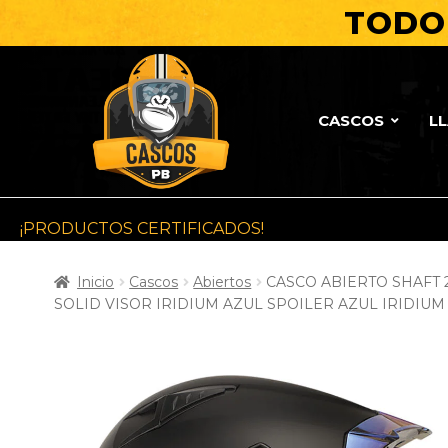
TODO 
CASCOS
L
¡PRODUCTOS CERTIFICADOS!
Inicio
Cascos
Abiertos
CASCO ABIERTO SHAFT 
SOLID VISOR IRIDIUM AZUL SPOILER AZUL IRIDIUM