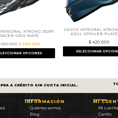
CASCO A
CASCO INTEGRAL XTRONG 352R1
52R1
$
4
AZUL SPOILER PLATEADO
$
420.000
SEL
cio
SELECCIONAR OPCIONES
ual
00.000.
T
PRA A CRÉDITO SIN CUOTA INICIAL.
INFORMACIÓN
MI CUEN
tes
Quiénes somos
Mi cuent
Blog
Carrito