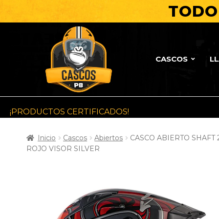
TODO 
CASCOS
L
¡PRODUCTOS CERTIFICADOS!
Inicio
Cascos
Abiertos
CASCO ABIERTO SHAFT 
ROJO VISOR SILVER