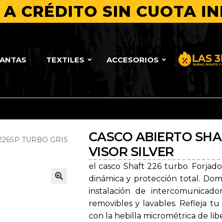
A CRÉDITO SIN CUOTA IN
LANTAS
TEXTILES
ACCESORIOS
Bueno, Bo
CASCO ABIERTO SHA
226SP TURBO GRIS
VISOR SILVER
el casco Shaft 226 turbo. Forjado
dinámica y protección total. Domi
🔍
instalación de intercomunicad
removibles y lavables. Refleja tu
con la hebilla micrométrica de lib