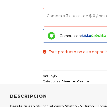
Compra a
3
cuotas de
$
0
/mes
Compra con
Este producto no está disponi
SKU:
N/D
Categorías:
Abiertos
,
Cascos
DESCRIPCIÓN
Desata tu espíritu con el casco Shaft 226 turbo . Forja