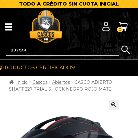
TODO A CRÉDITO SIN CUOTA INICIAL
0
¡PRODUCTOS CERTIFICADOS!
Inicio
Cascos
Abiertos
CASCO ABIERTO
SHAFT 227 TRIAL SHOCK NEGRO ROJO MATE
🔍