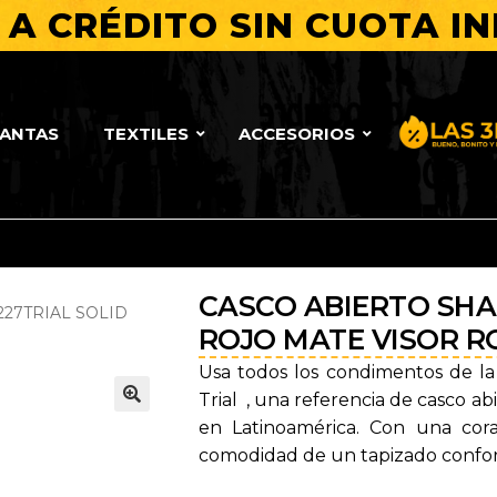
A CRÉDITO SIN CUOTA IN
LANTAS
TEXTILES
ACCESORIOS
Bueno, Bo
CASCO ABIERTO SHA
227TRIAL SOLID
ROJO MATE VISOR RO
Usa todos los condimentos de la 
Trial , una referencia de casco 
🔍
en Latinoamérica. Con una cor
comodidad de un tapizado confort