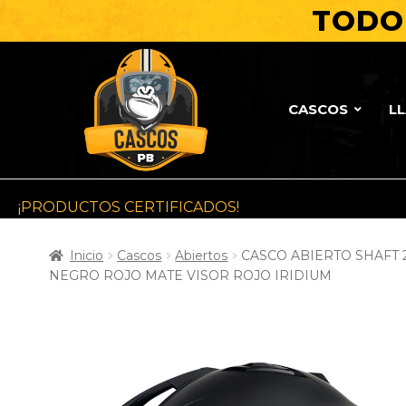
TODO 
CASCOS
L
¡PRODUCTOS CERTIFICADOS!
Inicio
Cascos
Abiertos
CASCO ABIERTO SHAFT 
NEGRO ROJO MATE VISOR ROJO IRIDIUM