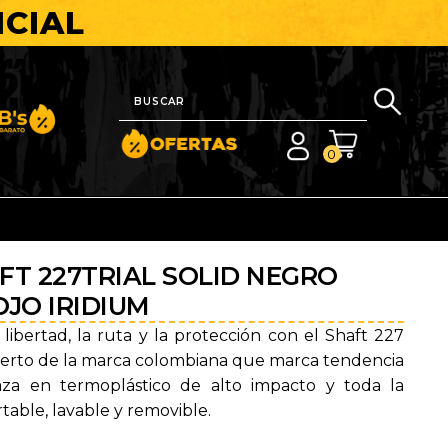
ICIAL
nito y Barato
0
FT 227TRIAL SOLID NEGRO
JO IRIDIUM
libertad, la ruta y la protección con el Shaft 227
abierto de la marca colombiana que marca tendencia
aza en termoplástico de alto impacto y toda la
able, lavable y removible.