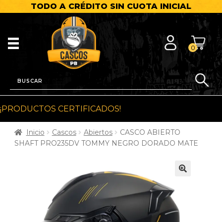
TODO A CRÉDITO SIN CUOTA INICIAL
0
¡PRODUCTOS CERTIFICADOS!
Inicio
Cascos
Abiertos
CASCO ABIERTO
SHAFT PRO235DV TOMMY NEGRO DORADO MATE
🔍