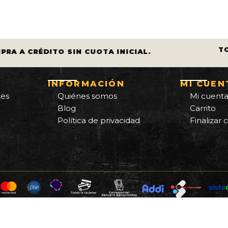
$ 480.000.
$ 437.000.
:
es:
450.000.
$ 375.000.
T
PRA A CRÉDITO SIN CUOTA INICIAL.
INFORMACIÓN
MI CUEN
tes
Quiénes somos
Mi cuent
Blog
Carrito
Política de privacidad
Finalizar
servados - Diseño de páginas web por Miguel Ángel Anchi