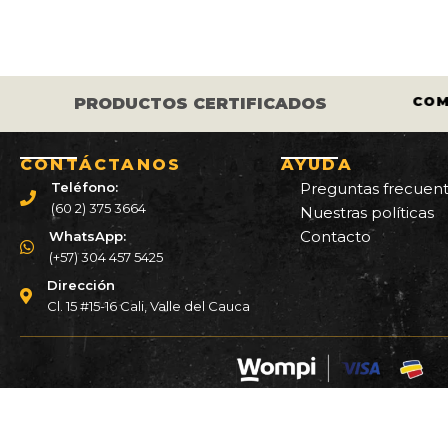
era
$ 
S LOS CASCOS Y LLANTAS ESTÁN
COM
PRODUCTOS CERTIFICADOS
CERTIFICADOS.
CONTÁCTANOS
AYUDA
Teléfono:
Preguntas frecuen
(60 2) 375 3664
Nuestras políticas
Contacto
WhatsApp:
(+57) 304 457 5425
Dirección
Cl. 15 #15-16 Cali, Valle del Cauca
Copyright 2023 © Cascos PB. | Todos los derechos re