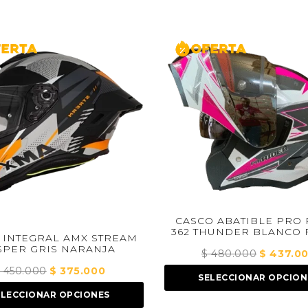
CASCO ABATIBLE PRO RIDER
362 THUNDER BLANCO FUCSIA
 AMX STREAM
 NARANJA
$
480.000
El
$
437.000
El
precio
precio
375.000
El
SELECCIONAR OPCIONES
original
actual
ecio
precio
OPCIONES
era:
es:
ginal
actual