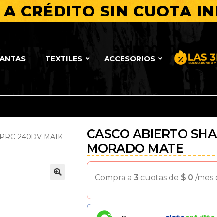
A CRÉDITO SIN CUOTA IN
LANTAS
TEXTILES
ACCESORIOS
Bueno, Bo
CASCO ABIERTO SHA
_PRO 240DV MAIK
MORADO MATE
Compra a
3
cuotas de
$
0
/mes
🔍