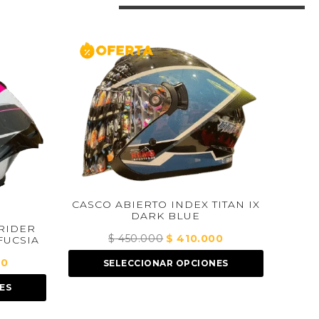
XR-923 DOT XE
MA
CASCO ABIERTO INDEX TITAN IX
DARK BLUE
$
330.000
$
450.000
El
$
410.000
El
SELECCIONA
precio
precio
SELECCIONAR OPCIONES
original
actual
era:
es:
$ 450.000.
$ 410.000.