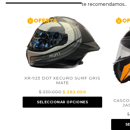
te recomendamos...
XR-923 DOT XECURO SURF GRIS
MATE
$
330.000
El
$
282.000
El
precio
precio
CASCO INTEGRAL
SELECCIONAR OPCIONES
original
actual
JASPER GRIS
era:
es:
$
450.000
El
$
$ 330.000.
$ 282.000.
pr
SELECCIONAR 
ori