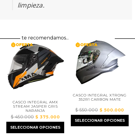
limpieza.
te recomendamos...
CASCO INTEGRAL XTRONG
352R1 CARBON MATE
CASCO INTEGRAL AMX
STREAM JASPER GRIS
$
550.000
El
$
500.000
El
NARANJA
precio
preci
$
450.000
El
$
375.000
El
ecio
SELECCIONAR OPCIONES
original
actua
precio
precio
tual
SELECCIONAR OPCIONES
era:
es:
original
actual