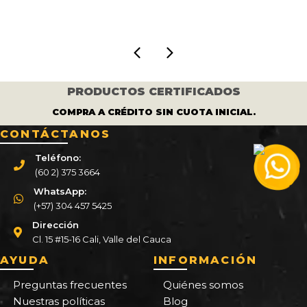
$ 550.000.
$ 50
era:
es:
196.000.
$ 450.000.
$ 375.000.
PRODUCTOS CERTIFICADOS
COMPRA A CRÉDITO SIN CUOTA INICIAL.
CONTÁCTANOS
Teléfono:
(60 2) 375 3664
WhatsApp:
(+57) 304 457 5425
Dirección
Cl. 15 #15-16 Cali, Valle del Cauca
AYUDA
INFORMACIÓN
Preguntas frecuentes
Quiénes somos
Nuestras políticas
Blog