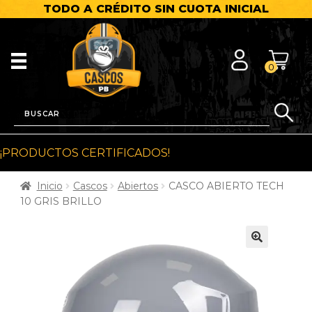
TODO A CRÉDITO SIN CUOTA INICIAL
0
¡PRODUCTOS CERTIFICADOS!
Inicio
Cascos
Abiertos
CASCO ABIERTO TECH
10 GRIS BRILLO
🔍