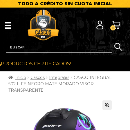
TODO A CRÉDITO SIN CUOTA INICIAL
0
¡PRODUCTOS CERTIFICADOS!
Inicio
Cascos
Integrales
CASCO INTEGRAL
502 LIFE NEGRO MATE MORADO VISOR
TRANSPARENTE
🔍