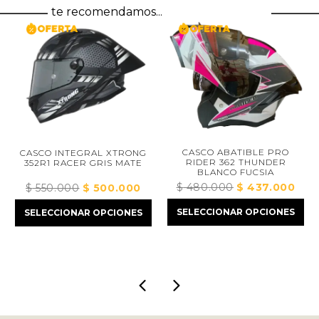
te recomendamos...
CASCO ABATIBLE PRO
CASCO INTEGRAL XTRONG
RIDER 362 THUNDER
352R1 RACER GRIS MATE
BLANCO FUCSIA
ecio
$
480.000
El
$
437.000
El
$
550.000
El
$
500.000
El
tual
precio
preci
precio
precio
SELECCIONAR OPCIONES
SELECCIONAR OPCIONES
:
original
actua
original
actual
445.000.
era:
es:
era:
es:
$ 480.000.
$ 437
$ 550.000.
$ 500.000.