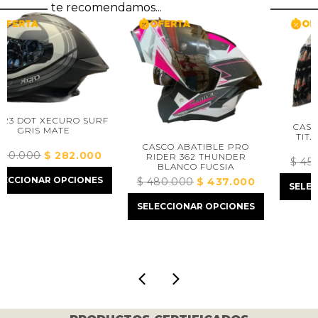
te recomendamos...
 SURF
CASCO ABIERTO INDE
TITAN IX WARM GREY
CASCO ABATIBLE PRO
000
El
RIDER 362 THUNDER
$
450.000
El
$
410.00
BLANCO FUCSIA
precio
precio
ONES
$
480.000
El
$
437.000
El
actual
SELECCIONAR OPCIONE
original
precio
precio
es:
SELECCIONAR OPCIONES
era:
original
actual
00.
$ 282.000.
$ 450.000
era:
es:
$ 480.000.
$ 437.000.