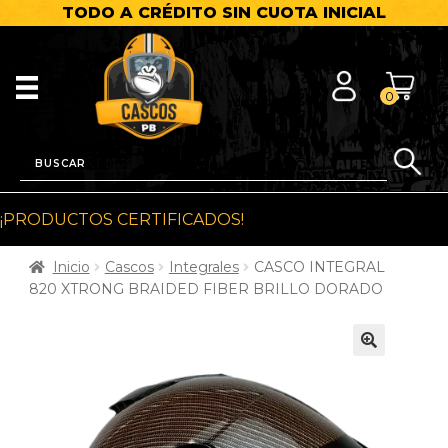
TODO A CRÉDITO SIN CUOTA INICIAL
0
¡PRODUCTOS CERTIFICADOS!
Inicio
Cascos
Integrales
CASCO INTEGRAL
820 XTRONG BRAIDED FIBER BRILLO DORADO
🔍