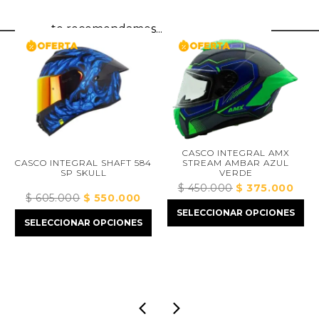
te recomendamos...
CASCO INTEGRAL AMX
STREAM AMBAR AZUL
CASCO INTEGRAL SHAFT 584
VERDE
SP SKULL
C
$
450.000
El
$
375.000
El
$
605.000
El
$
550.000
El
cio
precio
precio
SELECCIONAR OPCIONES
precio
precio
ual
original
actual
SELECCIONAR OPCIONES
original
actual
era:
es:
era:
es:
45.000.
$ 450.000.
$ 375.
$ 605.000.
$ 550.000.