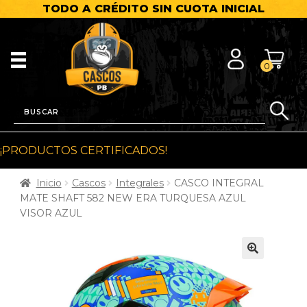
TODO A CRÉDITO SIN CUOTA INICIAL
0
¡PRODUCTOS CERTIFICADOS!
Inicio
Cascos
Integrales
CASCO INTEGRAL
MATE SHAFT 582 NEW ERA TURQUESA AZUL
VISOR AZUL
🔍