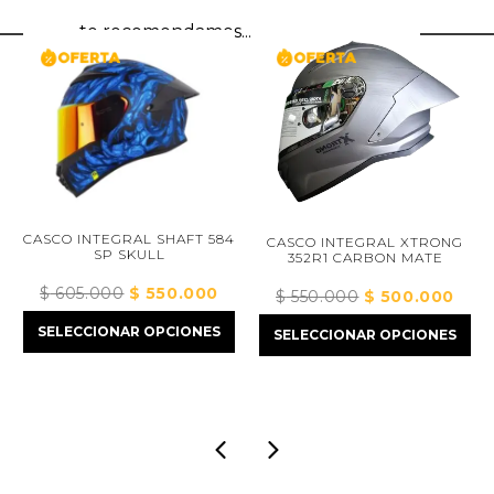
te recomendamos...
CASCO INTEGRAL SHAFT 584
CASCO INTEGRAL XTRONG
CA
SP SKULL
352R1 CARBON MATE
$
605.000
El
$
550.000
El
$
550.000
El
$
500.000
El
o
precio
precio
precio
precio
SELECCIONAR OPCIONES
SELECCIONAR OPCIONES
S
original
actual
original
actual
era:
es:
era:
es:
.000.
$ 605.000.
$ 550.000.
$ 550.000.
$ 500.00