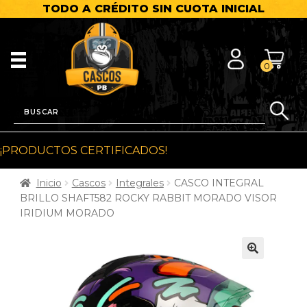
TODO A CRÉDITO SIN CUOTA INICIAL
0
¡PRODUCTOS CERTIFICADOS!
Inicio
Cascos
Integrales
CASCO INTEGRAL
BRILLO SHAFT582 ROCKY RABBIT MORADO VISOR
IRIDIUM MORADO
🔍