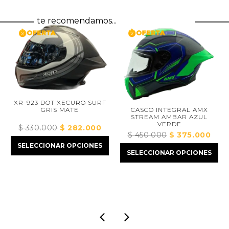
te recomendamos...
XR-923 DOT XECURO SURF
CASCO INTEGRAL AMX
GRIS MATE
STREAM AMBAR AZUL
VERDE
$
330.000
El
$
282.000
El
$
450.000
El
$
375.000
El
precio
precio
ecio
precio
preci
SELECCIONAR OPCIONES
original
actual
SELECCIONAR OPCIONES
tual
original
actua
era:
es:
:
era:
es:
$ 330.000.
$ 282.000.
445.000.
$ 450.000.
$ 375