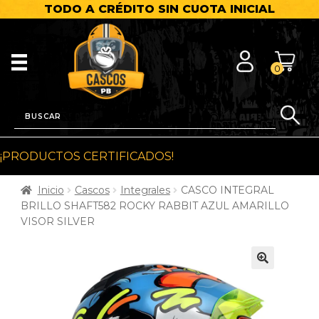
TODO A CRÉDITO SIN CUOTA INICIAL
0
¡PRODUCTOS CERTIFICADOS!
Inicio
Cascos
Integrales
CASCO INTEGRAL
BRILLO SHAFT582 ROCKY RABBIT AZUL AMARILLO
VISOR SILVER
🔍