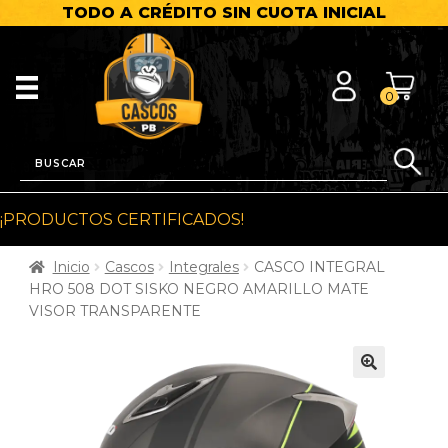
TODO A CRÉDITO SIN CUOTA INICIAL
0
¡PRODUCTOS CERTIFICADOS!
Inicio
Cascos
Integrales
CASCO INTEGRAL
HRO 508 DOT SISKO NEGRO AMARILLO MATE
VISOR TRANSPARENTE
🔍