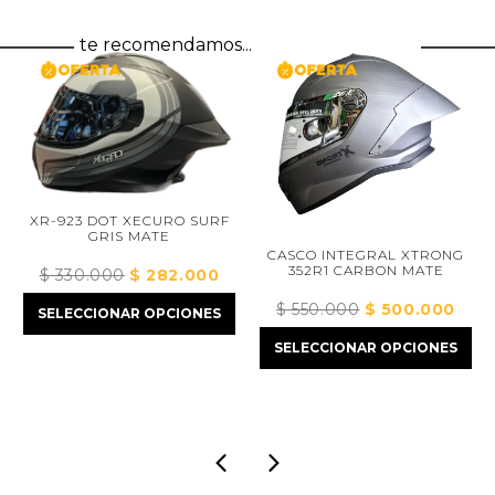
te recomendamos...
XR-923 DOT XECURO SURF
GRIS MATE
CASCO INTEGRAL XTRONG
352R1 CARBON MATE
$
330.000
El
$
282.000
El
precio
precio
$
550.000
El
$
500.000
El
ecio
SELECCIONAR OPCIONES
original
actual
precio
preci
ual
era:
es:
SELECCIONAR OPCIONES
original
actual
$ 330.000.
$ 282.000.
era:
es:
410.000.
$ 550.000.
$ 500