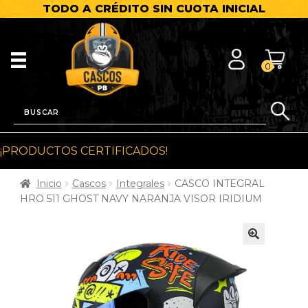
TODO A CRÉDITO SIN CUOTA INICIAL
0
¡PRODUCTOS CERTIFICADOS!
Inicio
Cascos
Integrales
CASCO INTEGRAL
HRO 511 GHOST NAVY NARANJA VISOR IRIDIUM
🔍