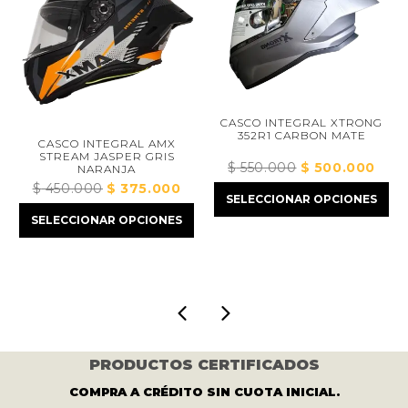
CASCO INTEGRAL XTRONG
352R1 CARBON MATE
CASCO INTEGRAL AMX
STREAM JASPER GRIS
$
550.000
El
$
500.000
El
NARANJA
io
precio
precio
$
450.000
El
$
375.000
El
al
SELECCIONAR OPCIONES
original
actual
precio
precio
SELECCIONAR OPCIONES
era:
es:
original
actual
5.000.
$ 550.000.
$ 500.
era:
es:
$ 450.000.
$ 375.000.
PRODUCTOS CERTIFICADOS
COMPRA A CRÉDITO SIN CUOTA INICIAL.