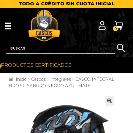
TODO A CRÉDITO SIN CUOTA INICIAL
0
¡PRODUCTOS CERTIFICADOS!
Inicio
Cascos
Integrales
CASCO INTEGRAL
HRO 511 SABURO NEGRO AZUL MATE
🔍