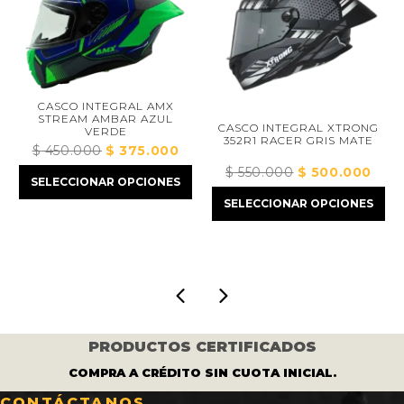
CASCO INTEGRAL AMX
STREAM AMBAR AZUL
CASCO INTEGRAL XTRONG
VERDE
352R1 RACER GRIS MATE
$
450.000
El
$
375.000
El
precio
precio
$
550.000
El
$
500.000
El
o
SELECCIONAR OPCIONES
original
actual
precio
precio
l
SELECCIONAR OPCIONES
era:
es:
original
actual
$ 450.000.
$ 375.000.
era:
es:
.000.
$ 550.000.
$ 500.0
PRODUCTOS CERTIFICADOS
COMPRA A CRÉDITO SIN CUOTA INICIAL.
CONTÁCTANOS