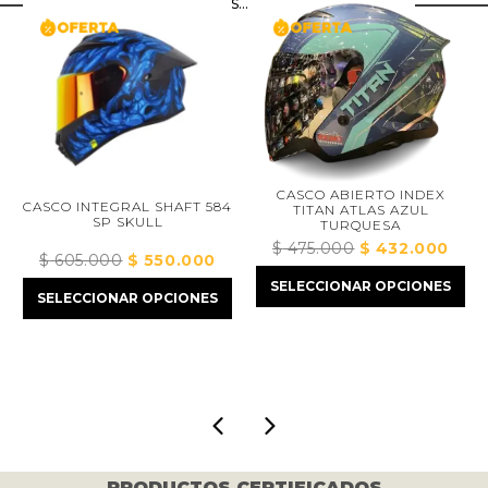
te recomendamos...
CASCO ABIERTO INDEX
CASCO INTEGRAL SHAFT 584
TITAN ATLAS AZUL
SP SKULL
CA
TURQUESA
$
475.000
El
$
432.000
El
$
605.000
El
$
550.000
El
o
precio
precio
$
precio
precio
SELECCIONAR OPCIONES
l
original
actual
SELECCIONAR OPCIONES
original
actual
S
era:
es:
era:
es:
.000.
$ 475.000.
$ 432.00
$ 605.000.
$ 550.000.
PRODUCTOS CERTIFICADOS