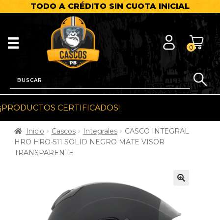
TODO A CRÉDITO SIN CUOTA INICIAL
0
¡PRODUCTOS CERTIFICADOS!
Inicio
Cascos
Integrales
CASCO INTEGRAL
HRO HRO-511 SOLID NEGRO MATE VISOR
TRANSPARENTE
🔍