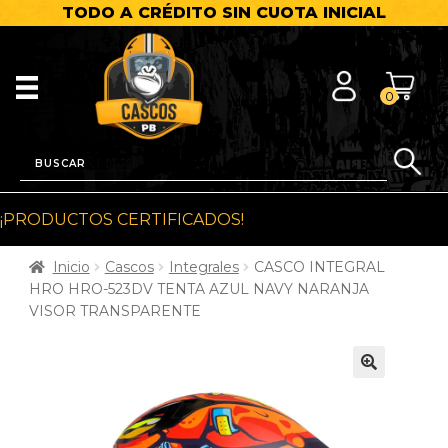
TODO A CRÉDITO SIN CUOTA INICIAL
0
¡PRODUCTOS CERTIFICADOS!
Inicio
Cascos
Integrales
CASCO INTEGRAL
HRO HRO-523DV TENTA AZUL NAVY NARANJA
VISOR TRANSPARENTE
🔍