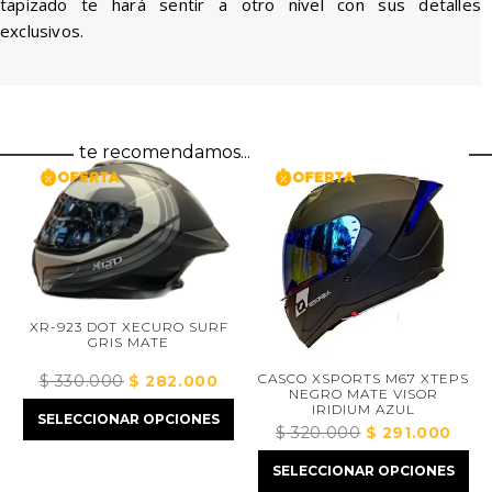
tapizado te hará sentir a otro nivel con sus detalles
exclusivos.
te recomendamos...
XR-923 DOT XECURO SURF
GRIS MATE
CASCO XSPORTS M67 XTEPS
$
330.000
El
$
282.000
El
NEGRO MATE VISOR
precio
precio
IRIDIUM AZUL
SELECCIONAR OPCIONES
original
actual
$
320.000
El
$
291.000
El
ecio
era:
es:
precio
preci
SELECCIONAR OPCIONES
tual
$ 330.000.
$ 282.000.
original
actua