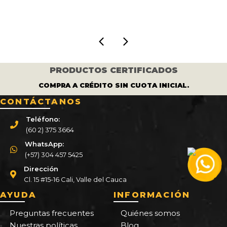
:
era:
es:
373.000.
$ 320.000.
$ 291
PRODUCTOS CERTIFICADOS
COMPRA A CRÉDITO SIN CUOTA INICIAL.
CONTÁCTANOS
Teléfono:
(60 2) 375 3664
WhatsApp:
(+57) 304 457 5425
Dirección
Cl. 15 #15-16 Cali, Valle del Cauca
AYUDA
INFORMACIÓN
Preguntas frecuentes
Quiénes somos
Nuestras políticas
Blog