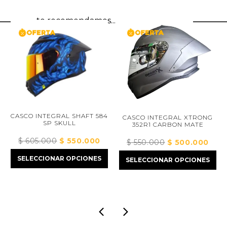
te recomendamos...
CASCO INTEGRAL SHAFT 584
CASCO INTEGRAL XTRONG
SP SKULL
352R1 CARBON MATE
$
605.000
El
$
550.000
El
$
550.000
El
$
500.000
El
ecio
precio
precio
precio
preci
tual
SELECCIONAR OPCIONES
SELECCIONAR OPCIONES
original
actual
original
actua
:
era:
es:
era:
es:
375.000.
$ 605.000.
$ 550.000.
$ 550.000.
$ 50