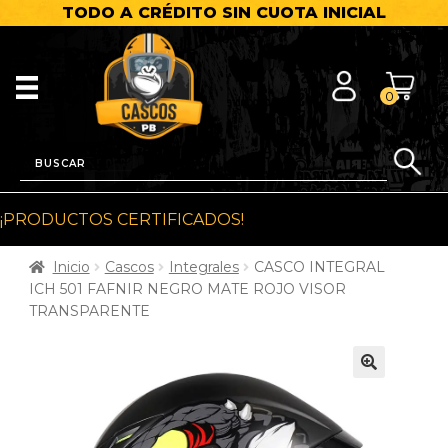
TODO A CRÉDITO SIN CUOTA INICIAL
0
¡PRODUCTOS CERTIFICADOS!
Inicio
Cascos
Integrales
CASCO INTEGRAL
ICH 501 FAFNIR NEGRO MATE ROJO VISOR
TRANSPARENTE
🔍